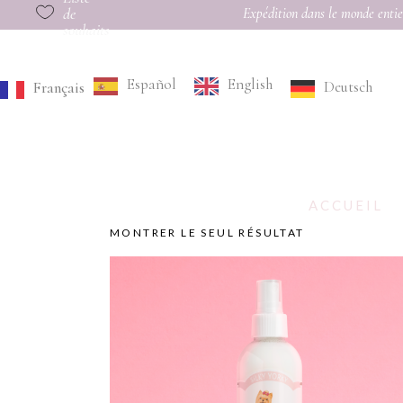
de
Expédition dans le monde entie
souhaits
Español
English
Deutsch
Français
ACCUEIL
MONTRER LE SEUL RÉSULTAT