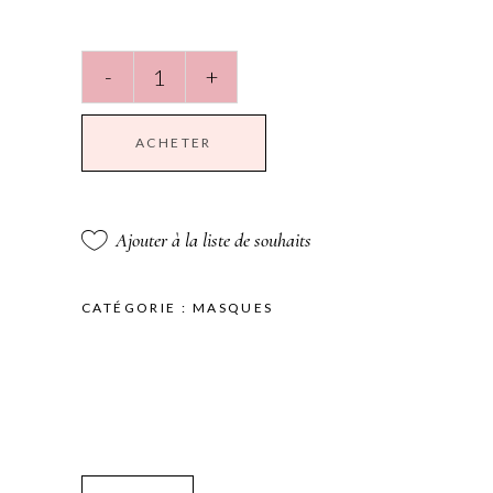
Baume
-
+
calmant
et
réparateur
ACHETER
50ML
quantité
Ajouter à la liste de souhaits
CATÉGORIE :
MASQUES