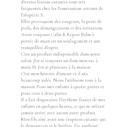
diverses lésions cutanées sont très
fréquentes chez les Poméraniens atteints de
l'alopécie X.
Elles provoquent des rougeurs, la perte de
poils, des démangeaisons et des irritations.
Avoir toujours Calm & Repair Balm à
portée de main est un soulagement et une
tranquillité d'esprit.
C'est un produit indispensable dans notre
salon. J'en ai toujours un dans mon sac à
main. Et j'en ai plusieurs à la maison.
C'est mon histoire d'amour et il m'a
beaucoup aidée. Nous l'utilisons tous à la
maison. Pour mes enfants à quatre pattes et
pour ceux à deux pattes.
Il a fait disparaître l'érythème fessier de mes
enfants en quelques heures, ce qui ne m'était
jamais arrivé avec aucun autre produit.
Mon fils aîné avait une éruption cutanée qui
le démangeait et le brûlait. J'ai appliqué