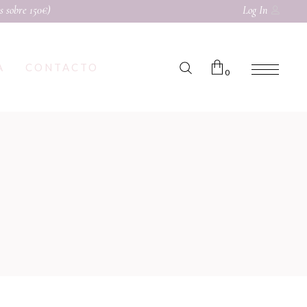
s sobre 150€)
Log In
A
CONTACTO
0
No products in the cart.