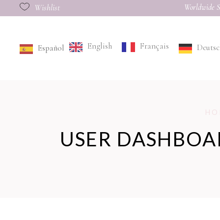
Wishlist
Worldwide S
English
Français
Deutsc
Español
HO
USER DASHBOA