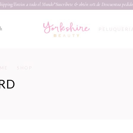
hipping/Envios a todo el Mundo*Suscribete & obtén 10% de Descuento
a pedido
h
PELUQUERI
ME
SHOP
RD