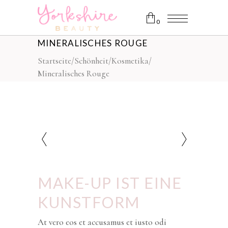
0
MINERALISCHES ROUGE
Es befinden sich keine Produkte
Startseite
/
Schönheit
/
Kosmetika
/
im Warenkorb.
Mineralisches Rouge
MAKE-UP IST EINE
KUNSTFORM
At vero eos et accusamus et iusto odi