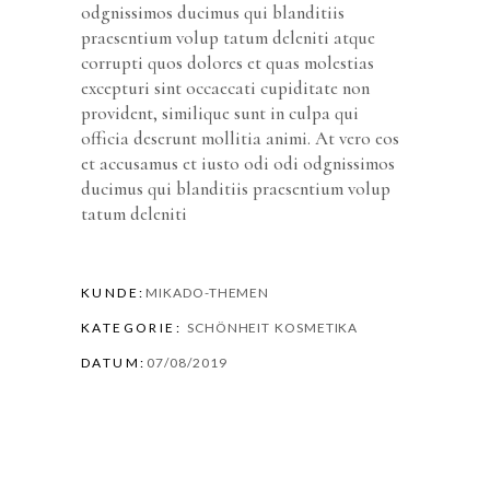
odgnissimos ducimus qui blanditiis
praesentium volup tatum deleniti atque
corrupti quos dolores et quas molestias
excepturi sint occaecati cupiditate non
provident, similique sunt in culpa qui
officia deserunt mollitia animi. At vero eos
et accusamus et iusto odi odi odgnissimos
ducimus qui blanditiis praesentium volup
tatum deleniti
KUNDE:
MIKADO-THEMEN
KATEGORIE:
SCHÖNHEIT
KOSMETIKA
DATUM:
07/08/2019